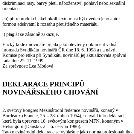
diskriminaci rasy, barvy pleti, náboženství, pohlaví nebo sexuální
orientace,
ch) při reprodukci jakéhokoli textu musí být uveden jeho autor
formou adekvátní k rozsahu přetištěného materiálu,
i) plagiát se zásadně zakazuje.
Etický kodex novináře přijala jako otevřený dokument valná
hromada Syndikátu novinářů ČR dne 18. 6. 1998 a na návrh
Komise pro etiku při Syndikátu novinářů jej aktualizovala správní
rada dne 25. 11. 1999.
Za správnost: Lea Motlová
DEKLARACE PRINCIPŮ
NOVINÁŘSKÉHO CHOVÁNÍ
2. světový kongres Mezinárodní federace novinářů, konaný v
Bordeaux (Francie, 25. - 28. dubna 1954), schválil tuto deklaraci,
která byla upravena 18. světovým kongresem MFN, konaným v
Helsingoru (Dánsko, 2. - 6. června 1986).
Tato mezinárodní deklarace se vyhlašuje jako norma profesionálního