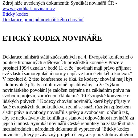
Zdroj níže uvedených dokumentů: Syndikát novinářů ČR -
www.syndikat-novinaru.cz
Etický kodex
Deklarace principů novinářského chování
ETICKÝ KODEX NOVINÁŘE
Deklarace ministrů států zúčastněných na 4. Evropské konferenci o
politice hromadných sdělovacích prostředků konané v Praze v
prosinci 1994 uznala v bodě 11 c, že "novináři mají právo přijímat
své vlastní samoregulační normy např. ve formě etického kodexu."
V rezoluci č. 2 této konference se říká, že kodexy chování mají být
"dobrovolně přijaty a dobrovolně uplatňovány" a že "výkon
novinářského povolání je založen zejména na základním právu na
svobodu projevu, zaručenou článkem č. 10 Evropské konvence o
lidských právech." Kodexy chování novinářů, které byly přijaty v
řadě evropských demokratických zemí se snaží různým způsobem
sladit práva a svobody novinářů s právy a svobodami občanů tak,
aby se nedostávaly do konfliktu a stanovit odpovědnost novinářů za
jejich činnost. Syndikát novinářů České republiky na základě studia
mezinárodních i národních dokumentů vypracoval "Etický kodex
novináře", který je závazný pro jeho členy a k jehož dobrovolnému