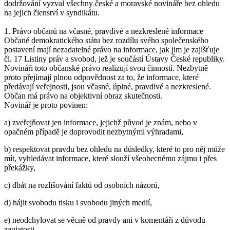
dodržování vyzval všechny české a moravské novináře bez ohledu
na jejich členství v syndikátu.
1. Právo občanů na včasné, pravdivé a nezkreslené informace
Občané demokratického státu bez rozdílu svého společenského
postavení mají nezadatelné právo na informace, jak jim je zajišťuje
čl. 17 Listiny práv a svobod, jež je součástí Ústavy České republiky.
Novináři toto občanské právo realizují svou činností. Nezbytně
proto přejímají plnou odpovědnost za to, že informace, které
předávají veřejnosti, jsou včasné, úplné, pravdivé a nezkreslené.
Občan má právo na objektivní obraz skutečnosti.
Novinář je proto povinen:
a) zveřejňovat jen informace, jejichž původ je znám, nebo v
opačném případě je doprovodit nezbytnými výhradami,
b) respektovat pravdu bez ohledu na důsledky, které to pro něj může
mít, vyhledávat informace, které slouží všeobecnému zájmu i přes
překážky,
c) dbát na rozlišování faktů od osobních názorů,
d) hájit svobodu tisku i svobodu jiných medií,
e) neodchylovat se věcně od pravdy ani v komentáři z důvodu
zaujatosti,