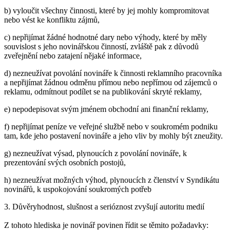
b) vyloučit všechny činnosti, které by jej mohly kompromitovat
nebo vést ke konfliktu zájmů,
c) nepřijímat žádné hodnotné dary nebo výhody, které by měly
souvislost s jeho novinářskou činností, zvláště pak z důvodů
zveřejnění nebo zatajení nějaké informace,
d) nezneužívat povolání novináře k činnosti reklamního pracovníka
a nepřijímat žádnou odměnu přímou nebo nepřímou od zájemců o
reklamu, odmítnout podílet se na publikování skryté reklamy,
e) nepodepisovat svým jménem obchodní ani finanční reklamy,
f) nepřijímat peníze ve veřejné službě nebo v soukromém podniku
tam, kde jeho postavení novináře a jeho vliv by mohly být zneužity.
g) nezneužívat výsad, plynoucích z povolání novináře, k
prezentování svých osobních postojů,
h) nezneužívat možných výhod, plynoucích z členství v Syndikátu
novinářů, k uspokojování soukromých potřeb
3. Důvěryhodnost, slušnost a serióznost zvyšují autoritu medií
Z tohoto hlediska je novinář povinen řídit se těmito požadavky: