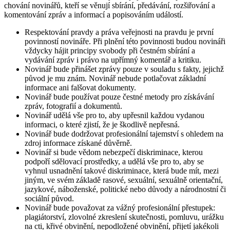
chování novinářů, kteří se věnují sbírání, předávání, rozšiřování a
komentování zpráv a informací a popisováním událostí.
Respektování pravdy a práva veřejnosti na pravdu je první
povinností novináře. Při plnění této povinnosti budou novináři
vždycky hájit principy svobody při čestném sbírání a
vydávání zpráv i právo na upřímný komentář a kritiku.
Novinář bude přinášet zprávy pouze v souladu s fakty, jejichž
původ je mu znám. Novinář nebude potlačovat základní
informace ani falšovat dokumenty.
Novinář bude používat pouze čestné metody pro získávání
zpráv, fotografií a dokumentů.
Novinář udělá vše pro to, aby upřesnil každou vydanou
informaci, o které zjistí, že je škodlivě nepřesná.
Novinář bude dodržovat profesionální tajemství s ohledem na
zdroj informace získané důvěrně.
Novinář si bude vědom nebezpečí diskriminace, kterou
podpoří sdělovací prostředky, a udělá vše pro to, aby se
vyhnul usnadnění takové diskriminace, která bude mít, mezi
jiným, ve svém základě rasové, sexuální, sexuálně orientační,
jazykové, náboženské, politické nebo důvody a národnostní či
sociální původ.
Novinář bude považovat za vážný profesionální přestupek:
plagiátorství, zlovolné zkreslení skutečnosti, pomluvu, urážku
na cti, křivé obvinění, nepodložené obvinění, přijetí jakékoli