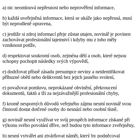
a) nic neomlouvá nepřesnost nebo neprověření informace,
b) každá uveřejněná informace, která se ukáže jako nepřesná, musí
být neprodleně opravena,
c) jestliže si zdroj informací přeje zůstat utajen, novinář je povinen
zachovávat profesionální tajemství i kdyby mu z toho měly
vzniknout potíže,
d) respektovat soukromí osob, zejména dětí a osob, které nejsou
schopny pochopit následky svých výpovědí,
e) dodržovat přísně zásadu presumpce neviny a neidentifikovat
příbuzné obětí nebo delikventů bez jejich jasného svolení,
e) považovat pomluvu, neprokázané obvinění, překroucení
dokumentů, faktů a lži za nejzávažnější profesionální chyby,
f) kromě nesporných důvodů veřejného zájmu nesmí novinář svou
činností dostat dotčené osoby do nesnází nebo osobní tísně,
g) novinář nesmí využívat ve svůj prospěch informace získané při
výkonu svého povolání dříve, než budou tyto informace zveřejněny,
h) nesmí vytvářet ani ztvárňovat námět, který by podněcoval