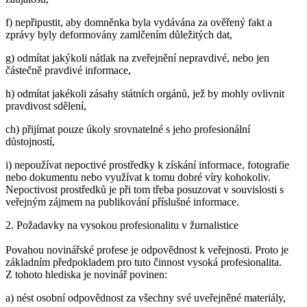
f) nepřipustit, aby domněnka byla vydávána za ověřený fakt a
zprávy byly deformovány zamlčením důležitých dat,
g) odmítat jakýkoli nátlak na zveřejnění nepravdivé, nebo jen
částečně pravdivé informace,
h) odmítat jakékoli zásahy státních orgánů, jež by mohly ovlivnit
pravdivost sdělení,
ch) přijímat pouze úkoly srovnatelné s jeho profesionální
důstojností,
i) nepoužívat nepoctivé prostředky k získání informace, fotografie
nebo dokumentu nebo využívat k tomu dobré víry kohokoliv.
Nepoctivost prostředků je při tom třeba posuzovat v souvislosti s
veřejným zájmem na publikování příslušné informace.
2. Požadavky na vysokou profesionalitu v žurnalistice
Povahou novinářské profese je odpovědnost k veřejnosti. Proto je
základním předpokladem pro tuto činnost vysoká profesionalita.
Z tohoto hlediska je novinář povinen:
a) nést osobní odpovědnost za všechny své uveřejněné materiály,