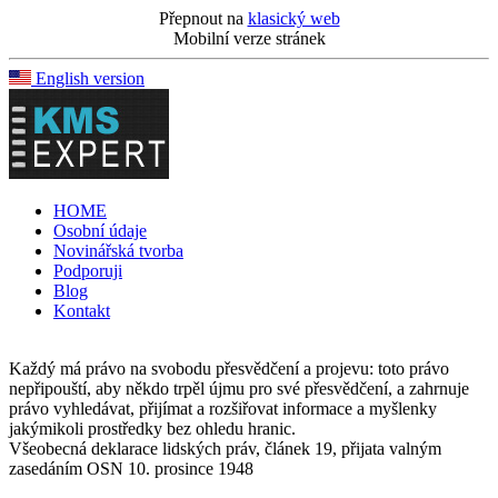
Přepnout na
klasický web
Mobilní verze stránek
English version
HOME
Osobní údaje
Novinářská tvorba
Podporuji
Blog
Kontakt
Každý má právo na svobodu přesvědčení a projevu: toto právo
nepřipouští, aby někdo trpěl újmu pro své přesvědčení, a zahrnuje
právo vyhledávat, přijímat a rozšiřovat informace a myšlenky
jakýmikoli prostředky bez ohledu hranic.
Všeobecná deklarace lidských práv, článek 19, přijata valným
zasedáním OSN 10. prosince 1948